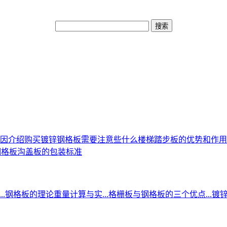
因介绍
购买镀锌钢格板需要注意些什么
楼梯踏步板的优势和作用
钢格板沟盖板的包装标准
.
钢格板的理论重量计算与实...
格栅板与钢格板的三个优点...
镀锌