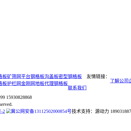
格板
矿筛网
平台钢格板
沟盖板
密型钢格板
友情链接：
了解公司
格板
护栏网
金刚网
地板代理
钢格板
联系我们
15930828868
rved.
-2
冀公网安备13112502000854号
技术支持：源动力 189031887