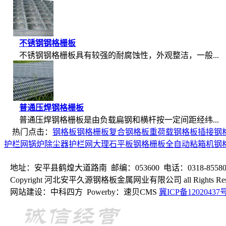
不锈钢钢格栅板
不锈钢钢格栅板具有较强的耐腐蚀性，外观整洁，一般...
普通压焊钢格栅板
普通压焊钢格栅板是由负载扁钢和横杆按一定间距经纬...
热门点击：
钢格板
钢格栅板
复合钢格板
重荷载钢格板
插接钢
护栏网
锅炉除尘器
护栏网
大理石平板
钢格栅板
全自动粘箱机
钢
地址：安平县鹤煌大道路南 邮编：053600 电话：0318-8558099 
Copyright 河北安平久源钢格板金属网业有限公司 all Rights Rese
网站建设：中科四方 Powerby：速贝CMS
冀ICP备12020437号