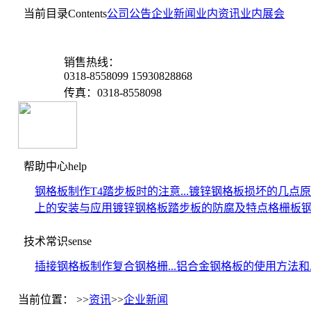
当前目录
Contents
公司公告
企业新闻
业内资讯
业内展会
销售热线：
0318-8558099 15930828868
传真：0318-8558098
帮助中心
help
钢格板制作T4踏步板时的注意...
镀锌钢格板损坏的几点原
上的安装与应用
镀锌钢格板踏步板的防腐及特点
格栅板
技术常识
sense
插接钢格板制作复合钢格栅...
铝合金钢格板的使用方法和..
当前位置： >>
资讯
>>
企业新闻