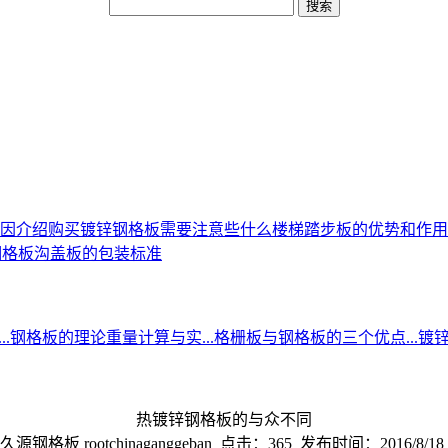
因介绍
购买镀锌钢格板需要注意些什么
楼梯踏步板的优势和作用
钢格板沟盖板的包装标准
.
钢格板的理论重量计算与实...
格栅板与钢格板的三个优点...
镀锌
热镀锌钢格板的与众不同
钢格板 rootchinaganggeban 点击：365 发布时间：2016/8/18 9