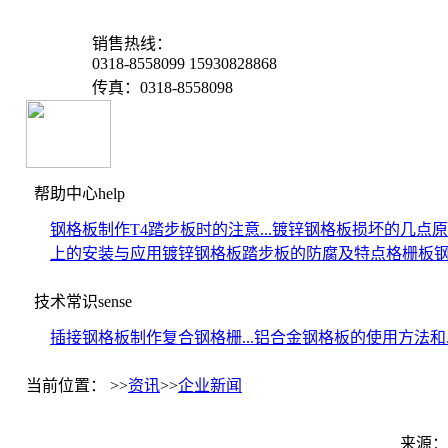
销售热线：
0318-8558099 15930828868
传真：0318-8558098
帮助中心
help
钢格板制作T4踏步板时的注意...
镀锌钢格板损坏的几点原
上的安装与应用
镀锌钢格板踏步板的防腐及特点
格栅板
技术常识
sense
插接钢格板制作复合钢格栅...
铝合金钢格板的使用方法和..
当前位置： >>
资讯
>>
企业新闻
来源：久源